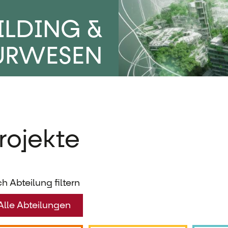
ILDING &
URWESEN
rojekte
h Abteilung filtern
Alle Abteilungen