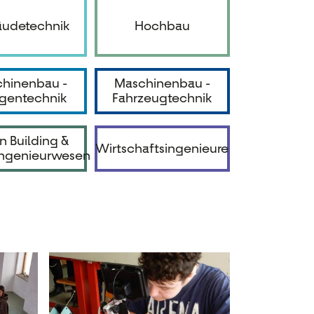
udetechnik
Hochbau
hinenbau -
Maschinenbau -
gentechnik
Fahrzeugtechnik
n Building &
Wirtschaftsingenieure
ngenieurwesen
e
zte
te