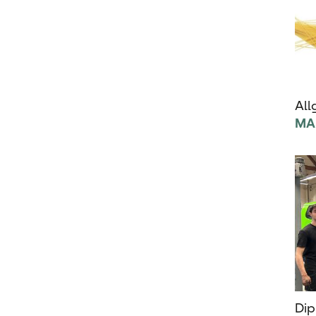
All
MA
Dip