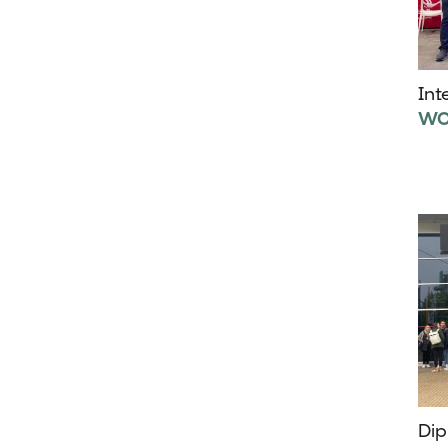
Int
WOR
Dip