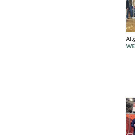
All
WE