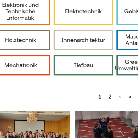
Elektronik und
Technische
Elektrotechnik
Gebä
Informatik
Masc
Holztechnik
Innenarchitektur
Anla
Gree
Mechatronik
Tiefbau
Umwelti
itennummerierung
Aktuelle
1
Page
2
Nächst
›
Let
»
Seite
Seite
Sei