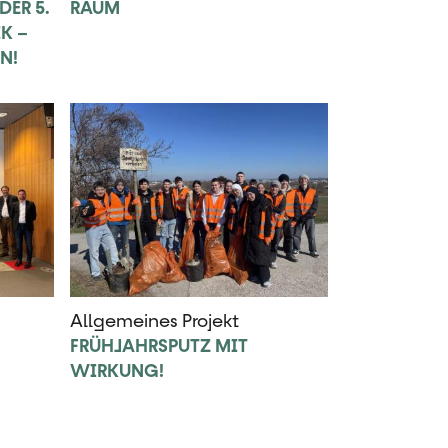
ER 5.
RAUM
K –
N!
Allgemeines Projekt
FRÜHJAHRSPUTZ MIT
WIRKUNG!