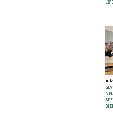
LIF
All
GA
NE
SPE
BI