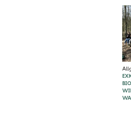
All
EX
BI
WI
WAL