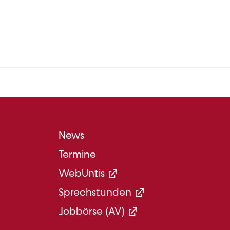
Footer
News
Menü
Termine
Mittel
WebUntis
Sprechstunden
Jobbörse (AV)