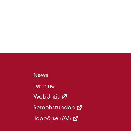
Footer
News
Menü
Termine
Mittel
WebUntis
Sprechstunden
Jobbörse (AV)