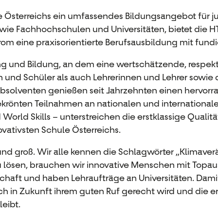
ule Österreichs ein umfassendes Bildungsangebot für 
wie Fachhochschulen und Universitäten, bietet die H
rom eine praxisorientierte Berufsausbildung mit fund
ng und Bildung, an dem eine wertschätzende, respektv
en und Schüler als auch Lehrerinnen und Lehrer sowi
bsolventen genießen seit Jahrzehnten einen hervorr
sgekrönten Teilnahmen an nationalen und internation
orld Skills – unterstreichen die erstklassige Quali
vativsten Schule Österreichs.
und groß. Wir alle kennen die Schlagwörter „Klimaver
 lösen, brauchen wir innovative Menschen mit Topaus
chaft und haben Lehraufträge an Universitäten. Damit
 in Zukunft ihrem guten Ruf gerecht wird und die ers
eibt.