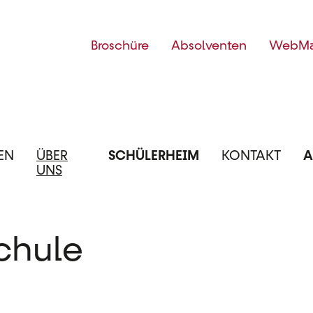
Top
Broschüre
Absolventen
WebMa
Menü
EN
ÜBER
SCHÜLERHEIM
KONTAKT
A
UNS
chule