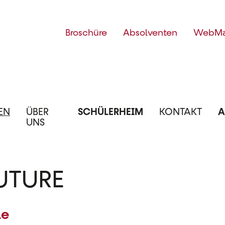
Top
Broschüre
Absolventen
WebMa
Menü
EN
ÜBER
SCHÜLERHEIM
KONTAKT
A
UNS
FUTURE
le