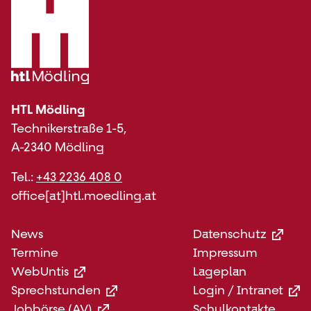
HTL Mödling
Technikerstraße 1-5,
A-2340 Mödling
Tel.:
+43 2236 408 0
office[at]htl.moedling.at
Footer
Footer
News
Datenschutz
Menü
Menü
Termine
Impressum
Mittel
Rechts
WebUntis
Lageplan
Sprechstunden
Login / Intranet
Jobbörse (AV)
Schulkontakte