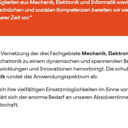
igkeiten aus Mechanik, Elektronik und Informatik sow
sönlichen und sozialen Kompetenzen bereiten wir si
erer Zeit vor.“
 Vernetzung der drei Fachgebiete
Mechanik
,
Elektron
hatronik zu einem dynamischen und spannenden Ber
wicklungen und Innovationen hervorbringt. Die sch
ik
rundet das Anwendungsspektrum ab.
ch ihre vielfältigen Einsatzmöglichkeiten im Sinne vo
lärt sich der enorme Bedarf an unseren Absolventinn
tschaft.