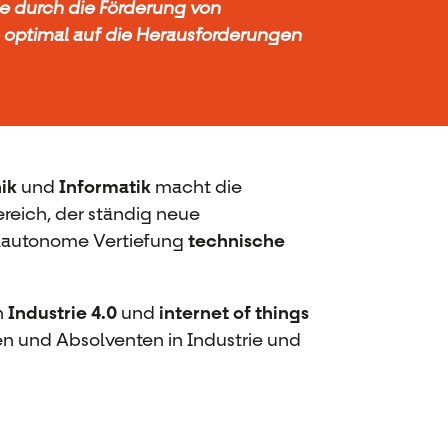
ie durch die Förderung von
e optimal auf die Herausforderungen
ik
und
Informatik
macht die
eich, der ständig neue
ulautonome Vertiefung
technische
n
Industrie 4.0
und
internet of things
en und Absolventen in Industrie und