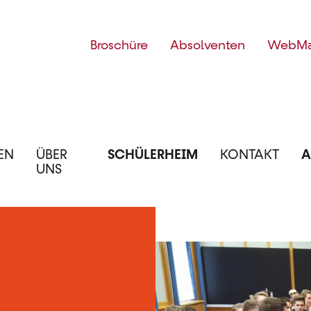
Top
Broschüre
Absolventen
WebMa
Menü
EN
ÜBER
SCHÜLERHEIM
KONTAKT
A
UNS