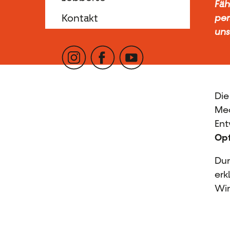
Fäh
Kontakt
per
uns
Die
Mec
Ent
Opt
Dur
erk
Wir