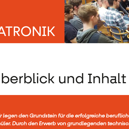
ATRONIK
berblick und Inhalt
r legen den Grundstein für die erfolgreiche berufli
üler. Durch den Erwerb von grundlegenden technisc