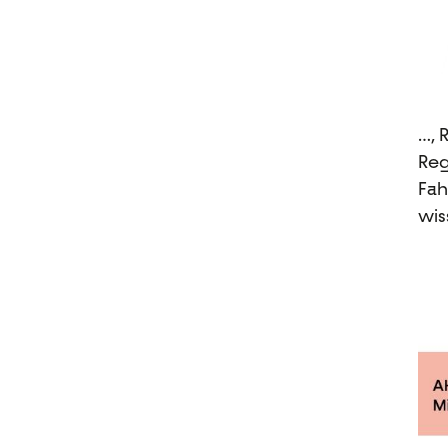
…, 
Reg
Fah
wis