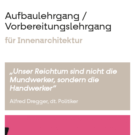
Aufbaulehrgang /
Vorbereitungslehrgang
für Innenarchitektur
„Unser Reichtum sind nicht die
Mundwerker, sondern die
Handwerker“
Alfred Dregger, dt. Politiker