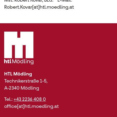
Mst. Robert Kovar, BEd. E-Mail:
Robert.Kovar[at]htl.moedling.at
HTL Mödling
Technikerstraße 1-5,
A-2340 Mödling
Tel.:
+43 2236 408 0
office[at]htl.moedling.at