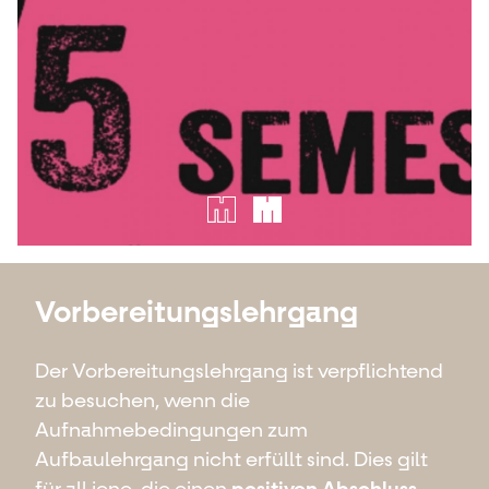
Vorbereitungslehrgang
Der Vorbereitungslehrgang ist verpflichtend
zu besuchen, wenn die
Aufnahmebedingungen zum
Aufbaulehrgang nicht erfüllt sind. Dies gilt
für all jene, die einen
positiven
Abschluss