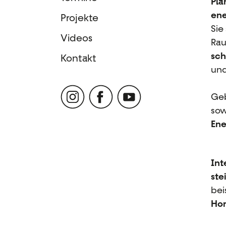
Pla
ene
Projekte
Sie
Videos
Rau
sch
Kontakt
und
Geb
so
Ene
Int
ste
bei
Ho