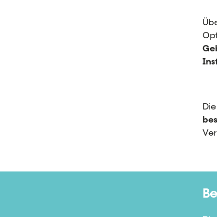
Übe
Opt
Ge
In
Die
bes
Ver
Be