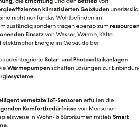
nung,
die
Errichtung
und den
Betrieb
von
rgieeffizienten klimatisierten Gebäuden
unerlässlic
 sind nicht nur für das Wohlbefinden im
m zuständig sondern tragen ebenso zum
ressourcen
onenden Einsatz
von Wasser, Wärme, Kälte
 elektrischer Energie im Gebäude bei.
äudeintegrierte
Solar
-
und Photovoltaikanlagen
wie
Wärmepumpen
schaffen Lösungen zur Einbindu
rgiesysteme
.
elligent vernetzte IoT-Sensoren
erfüllen die
igenden Komfortbedürfnisse
von Menschen
spielsweise in Wohn- & Büroräumen mittels
Smart
me
.