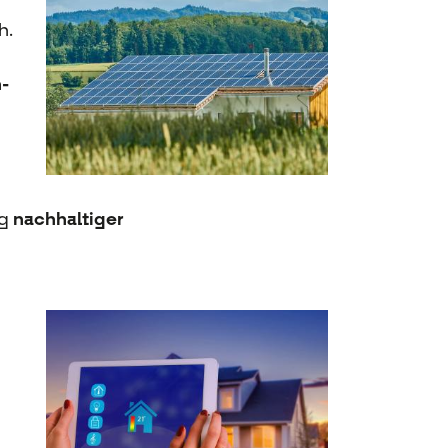
h.
-
ng
nachhaltiger