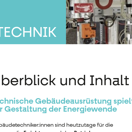
TECHNIK
berblick und Inhalt
chnische Gebäudeausrüstung spielt
r Gestaltung der Energiewende
äudetechniker:innen sind heutzutage für die