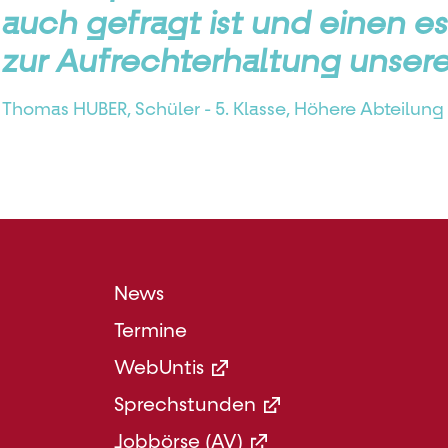
auch gefragt ist und einen es
zur Aufrechterhaltung unseres
Thomas HUBER, Schüler - 5. Klasse, Höhere Abteilun
Footer
News
Menü
Termine
Mittel
WebUntis
Sprechstunden
Jobbörse (AV)