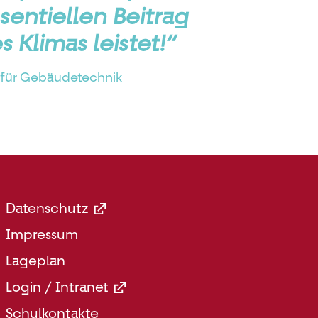
sentiellen Beitrag
 Klimas leistet!“
g für Gebäudetechnik
Footer
Datenschutz
Menü
Impressum
Rechts
Lageplan
Login / Intranet
Schulkontakte