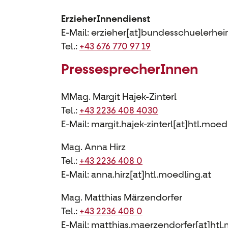
ErzieherInnendienst
E-Mail: erzieher[at]bundesschuelerhe
Tel.:
+43 676 770 97 19
PressesprecherInnen
MMag. Margit Hajek-Zinterl
Tel.:
+43 2236 408 4030
E-Mail: margit.hajek-zinterl[at]htl.moed
Mag. Anna Hirz
Tel.:
+43 2236 408 0
E-Mail: anna.hirz[at]htl.moedling.at
Mag. Matthias Märzendorfer
Tel.:
+43 2236 408 0
E-Mail: matthias.maerzendorfer[at]htl