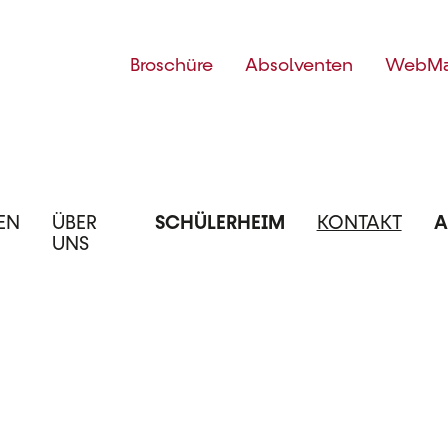
Top
Broschüre
Absolventen
WebMa
Menü
EN
ÜBER
SCHÜLERHEIM
KONTAKT
A
UNS