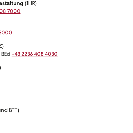
estaltung
(IHR)
408 7000
 6000
Z)
, BEd
+43 2236 408 4030
)
und BTT)