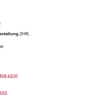
0
estaltung
(IHR)
at
 408 6200
3200