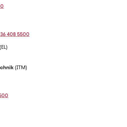
00
236 408 5500
(EL)
chnik
(ITM)
4500