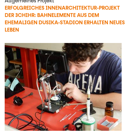
Allgemeines Projekt
ERFOLGREICHES INNENARCHITEKTUR-PROJEKT
DER 3CHIHR: BAHNELEMENTE AUS DEM
EHEMALIGEN DUSIKA-STADION ERHALTEN NEUES
LEBEN