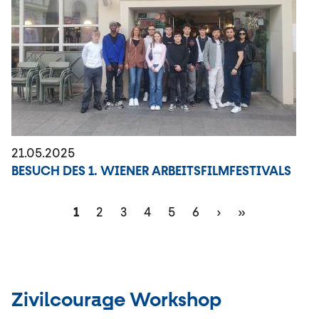
21.05.2025
BESUCH DES 1. WIENER ARBEITSFILMFESTIVALS
Seitennummerierung
Aktuelle
1
Page
2
Page
3
Page
4
Page
5
Page
6
Nächste
›
Letzte
»
Seite
Seite
Seite
Zivilcourage Workshop