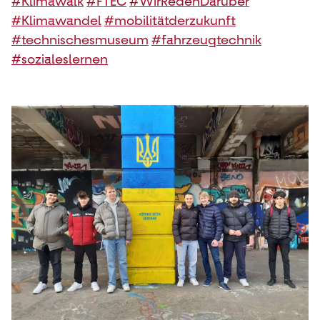
#Klimawalk
#FTEC
#WirRedenDarüber
#Klimawandel
#mobilitätderzukunft
#technischesmuseum
#fahrzeugtechnik
#sozialeslernen