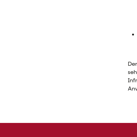
Der
seh
Inf
An