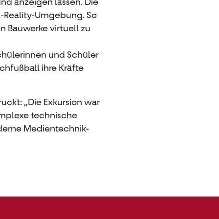
nd anzeigen lassen. Die
ual-Reality-Umgebung. So
en Bauwerke virtuell zu
Schülerinnen und Schüler
chfußball ihre Kräfte
ruckt: „Die
Exkursion
war
komplexe technische
oderne Medientechnik-