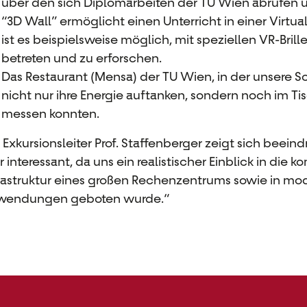
über den sich Diplomarbeiten der TU Wien abrufen u
“3D Wall” ermöglicht einen Unterricht in einer Virt
ist
es
beispielsweise möglich, mit speziellen VR-Brill
betreten und zu erforschen.
Das Restaurant (Mensa) der TU Wien, in der unsere 
nicht nur ihre Energie auftanken, sondern noch im Tis
messen konnten
.
 Exkursionsleiter Prof. Staffenberger zeigt sich beeind
r interessant, da
uns
ein realistische
r
Einblick in die 
rastruktur eines großen Rechenzentrums sowie in m
wendungen
geboten wurde
.
“